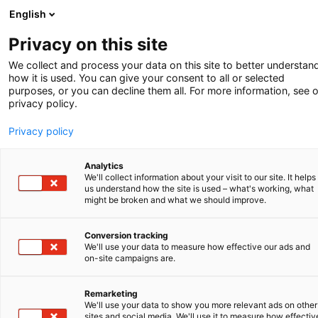
English
-
Privacy on this site
We collect and process your data on this site to better understan
Column
how it is used. You can give your consent to all or selected
purposes, or you can decline them all. For more information, see 
Kan ik alleen een
privacy policy.
Privacy policy
octrooi krijgen
Analytics
voor baanbrekende
We'll collect information about your visit to our site. It helps
us understand how the site is used – what's working, what
might be broken and what we should improve.
uitvindingen?
Conversion tracking
We'll use your data to measure how effective our ads and
on-site campaigns are.
In mijn werk als octrooigemachtigde merk ik dat
er veel verwarring is onder uitvinders over de
Remarketing
vereisten voor een octrooi. Veel uitvinders lijken
We'll use your data to show you more relevant ads on other
de indruk te hebben dat octrooien alleen worden
sites and social media. We'll use it to measure how effectiv