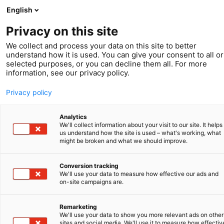
English
Privacy on this site
We collect and process your data on this site to better
understand how it is used. You can give your consent to all or
selected purposes, or you can decline them all. For more
information, see our privacy policy.
Privacy policy
Analytics
We'll collect information about your visit to our site. It helps
us understand how the site is used – what's working, what
might be broken and what we should improve.
Conversion tracking
We'll use your data to measure how effective our ads and
Kunde im Scheinwerferlicht
on-site campaigns are.
Brunel Solar Team
Remarketing
We'll use your data to show you more relevant ads on other
sites and social media. We'll use it to measure how effectiv