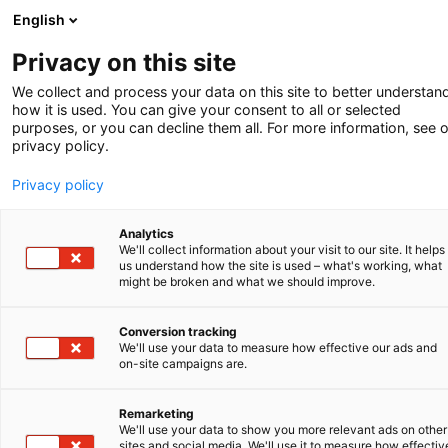
English
-
Privacy on this site
We collect and process your data on this site to better understan
Podium
how it is used. You can give your consent to all or selected
purposes, or you can decline them all. For more information, see 
Bond
privacy policy.
Privacy policy
In dieser Rubrik geben wir Start-ups und Scale-
Analytics
ups, die bahnbrechende Produkte oder
We'll collect information about your visit to our site. It helps
us understand how the site is used – what's working, what
Dienstleistungen entwickeln, eine Bühne. Dieses
might be broken and what we should improve.
Mal: Mirjam de Korte von Bond, Gewinnerin des
V.O. Kickstart Award im Rahmen des
TU Delft
Conversion tracking
Impact Contest
2023.
We'll use your data to measure how effective our ads and
on-site campaigns are.
Was ist Bond?
Remarketing
We'll use your data to show you more relevant ads on other
Bond ist ein Abenteuer für Kinder in der
sites and social media. We'll use it to measure how effectiv