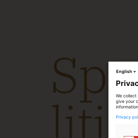
Specia
litigat
English
Privac
We collect 
give your c
information
Privacy po