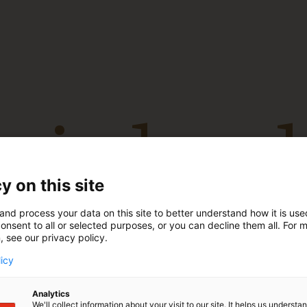
l edition
ion
y on this site
and process your data on this site to better understand how it is us
onsent to all or selected purposes, or you can decline them all. For 
, see our privacy policy.
licy
Analytics
We'll collect information about your visit to our site. It helps us underst