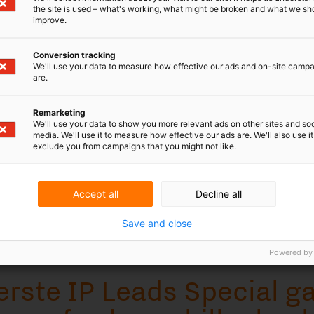
the site is used – what's working, what might be broken and what we sh
improve.
e
Conversion tracking
We'll use your data to measure how effective our ads and on-site camp
are.
Remarketing
We'll use your data to show you more relevant ads on other sites and soc
 Leads Special gaat
media. We'll use it to measure how effective our ads are. We'll also use it
exclude you from campaigns that you might not like.
el geschillenbeslechting.
Accept all
Decline all
lle intellectuele-eigendomsrechten leidt tot
ht moeten worden, is het belangrijk dat
Save and close
etvlies heeft.
Powered by
e eigendom is het creëren van waarde voor de houder
 bijvoorbeeld via licentie-­inkomsten, door een deel