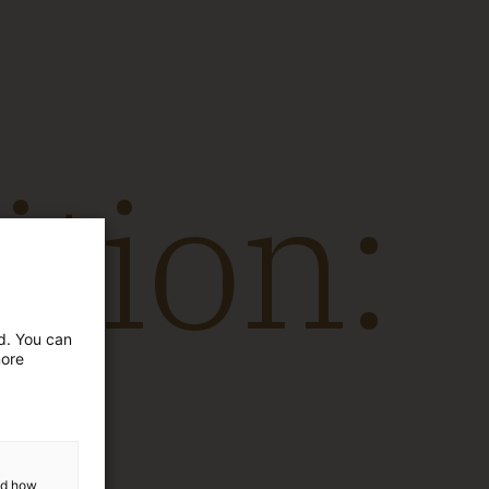
:
ed. You can
more
and how