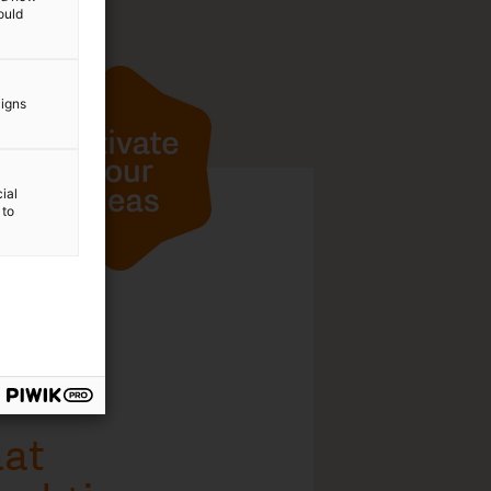
ould
aigns
ial
 to
2
/
14