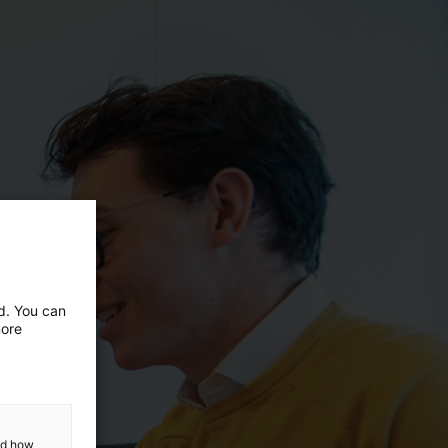
ed. You can
more
and how