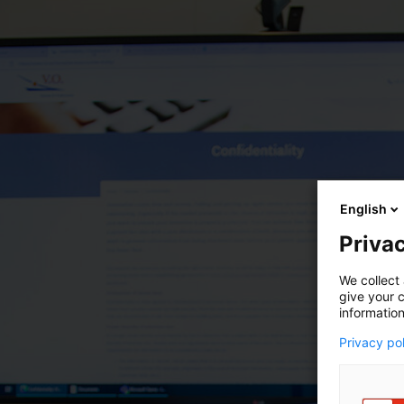
English
Privac
We collect 
give your c
information
Privacy po