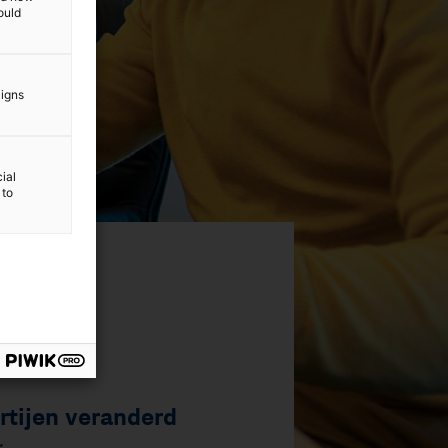
ould
aigns
ial
 to
12
/
14