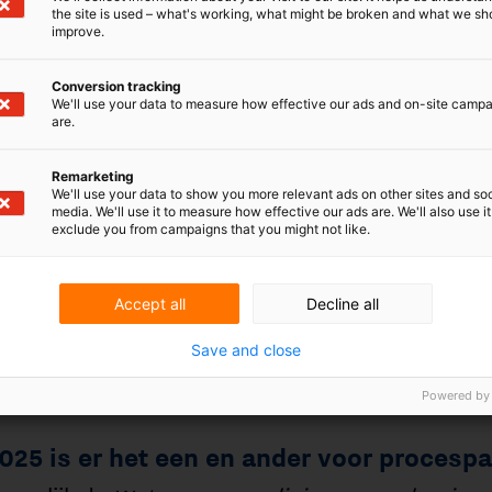
the site is used – what's working, what might be broken and what we sh
improve.
Conversion tracking
We'll use your data to measure how effective our ads and on-site camp
are.
echt
Remarketing
We'll use your data to show you more relevant ads on other sites and soc
media. We'll use it to measure how effective our ads are. We'll also use it
 een en ander voor procespartijen veranderd
exclude you from campaigns that you might not like.
vereenvoudiging en modernisering
wat zaken gewijzigd die al via jurisprudentie in
r bewijslast en bewijslastverdeling blijven
Accept all
Decline all
ettelijke regeling vraagt daarom vooral wat
n. Zo zullen partijen er op bedacht moeten zijn
Save and close
an de procedure rond hebben. De verwachting is
 vooraf bewijs te vergaren - zoals
Powered by
e getuigenverhoor - zal gaan toenemen.
an de veranderingen nader toe.
 zijn