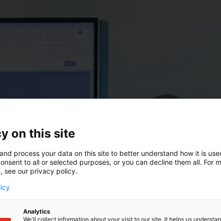
y on this site
and process your data on this site to better understand how it is us
onsent to all or selected purposes, or you can decline them all. For 
, see our privacy policy.
licy
Analytics
We'll collect information about your visit to our site. It helps us underst