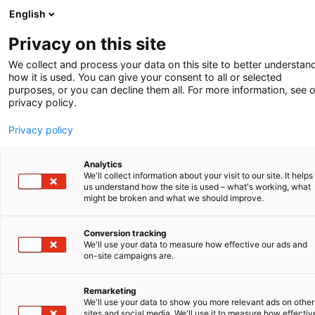
English
-
Privacy on this site
COLUMN
We collect and process your data on this site to better understan
how it is used. You can give your consent to all or selected
purposes, or you can decline them all. For more information, see 
privacy policy.
Privacy policy
Analytics
We'll collect information about your visit to our site. It helps
DE ROL VAN ­OCTROOIEN
us understand how the site is used – what's working, what
IN SPEELGOED
might be broken and what we should improve.
Conversion tracking
Terwijl deze nieuwsbrief op de (digitale)
We'll use your data to measure how effective our ads and
on-site campaigns are.
deurmat valt, zijn kinderen over de hele wereld
zich volop aan het voorbereiden op het
feestseizoen. In Nederland en België volgen we
Remarketing
We'll use your data to show you more relevant ads on other
het Sinterklaas­journaal op de voet, terwijl
sites and social media. We'll use it to measure how effectiv