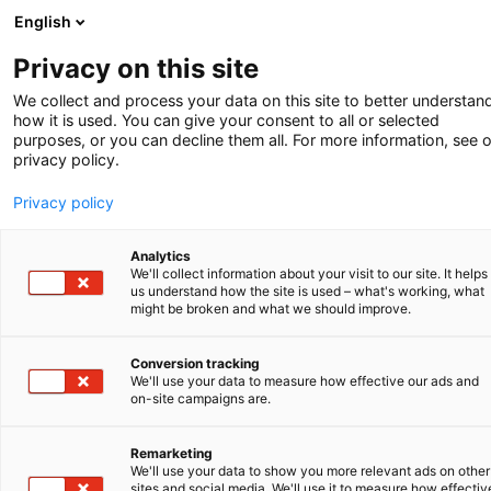
English
-
Privacy on this site
We collect and process your data on this site to better understan
Colofon
how it is used. You can give your consent to all or selected
purposes, or you can decline them all. For more information, see 
privacy policy.
Privacy policy
Redactie
Annelies de Bosch Kemper
,
Bettina Hermann
,
Teun va
Analytics
We'll collect information about your visit to our site. It helps
den Heuvel
,
Annemie Jaeken
,
Henri van Kalkeren
,
us understand how the site is used – what's working, what
Claudia Meindel
,
Johannes van Melle
,
Rob van Niele
,
might be broken and what we should improve.
Sjoerd Postma
.
Conversion tracking
© V.O., 2024
We'll use your data to measure how effective our ads and
on-site campaigns are.
IP Leads is de nieuwsbrief van V.O. en wordt verspreid
onder relaties in Nederland, België en Duitsland. De
nieuwsbrief is met zorg opgesteld. Het betreft echter
Remarketing
We'll use your data to show you more relevant ads on other
slechts algemene informatie waaraan geen rechten
sites and social media. We'll use it to measure how effectiv