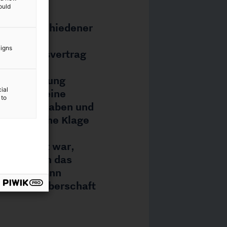
ould
aigns
ial
 to