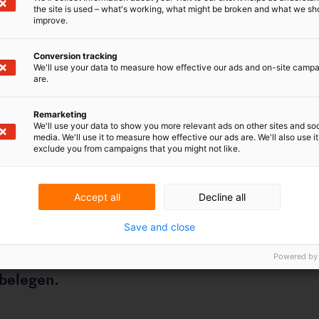
rmeiden, wenn später eine Patentanmeldung
the site is used – what's working, what might be broken and what we sh
its eingereicht wurde. Wenn eine Partei eine
improve.
as alleinige Recht an der Erfindung zu haben und
rmieren, kann die andere Partei eine solche Klage
Conversion tracking
 dem Einheitlichen Patentgericht (EPG)
We'll use your data to measure how effective our ads and on-site camp
rtei, die nicht an der Anmeldung beteiligt war,
are.
der Veröffentlichung der Anmeldung durch das
dung eingereicht worden ist. Es kann dann
 Beweise zu sammeln, die die (Mit-)Inhaberschaft
Remarketing
We'll use your data to show you more relevant ads on other sites and soc
media. We'll use it to measure how effective our ads are. We'll also use it
exclude you from campaigns that you might not like.
Accept all
Decline all
Save and close
Powered by