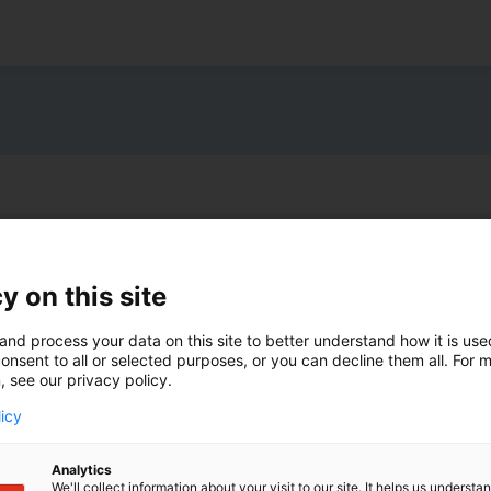
e
schaft und wie sie
y on this site
 ist
and process your data on this site to better understand how it is us
onsent to all or selected purposes, or you can decline them all. For 
, see our privacy policy.
n ist oft durch die Zusammenarbeit verschiedener
licy
atsam, die Inhaberschaft an potenziellen
er Zusammenarbeit in einem Kooperationsvertrag
Analytics
kussionen oder gar eine Klage wegen
We'll collect information about your visit to our site. It helps us underst