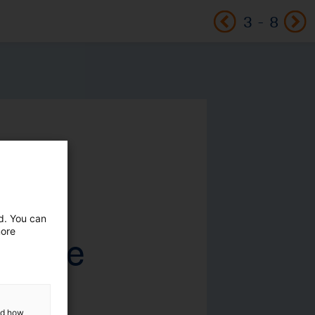
3
-
8
ed. You can
more
and how