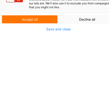
our ads are. We'll also use it to exclude you from campaign
that you might not like.
Ein Patent nach Ansicht der
Gerichte
Accept all
Decline all
Obwohl es verschiedene Gründe für die
Patentierung einer Erfindung geben kann,
Save and close
betrachten die Gerichte Patente, als das,
was sie nach dem Gesetz sind: ein Recht
des Patentinhabers, andere an der Nutzung
seiner Erfindung zu hindern. Patente
werden für technische Erfindungen erteilt,
die als neu, erfinderisch und gewerblich
anwendbar gelten. Ein erteiltes Patent kann
jedoch widerrufen werden: Ein Gericht kann
entscheiden, dass die Erfindung doch nicht
neu oder erfinderisch war, zum Beispiel weil
ein relevantes Dokument während des
Erteilungsverfahrens nicht identifiziert
wurde.