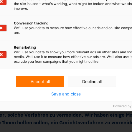
the site is used – what's working, what might be broken and what we sh
tigkeiten
improve.
Conversion tracking
We'll use your data to measure how effective our ads and on-site camp
are.
tspielige Gerichtsverfahren in der Regel nicht von
Remarketing
We'll use your data to show you more relevant ads on other sites and soc
hren zu vermeiden. Wir haben einige Maßnahmen
media. We'll use it to measure how effective our ads are. We'll also use it
en, ein Gerichtsverfahren zu vermeiden.
exclude you from campaigns that you might not like.
tion ist das A und O. Bemühen Sie sich stets um
Accept all
Decline all
en, Verträgen, Regeln und Verfahren, da
 mit Kunden, Verbrauchern, Partnern und
Save and close
infacher, diese Fragen im Voraus zu klären als im
Powered by
tenverwaltung
te in Ordnung sind. Stellen Sie sicher, dass alle
teilungen und Verfahren gut dokumentiert,