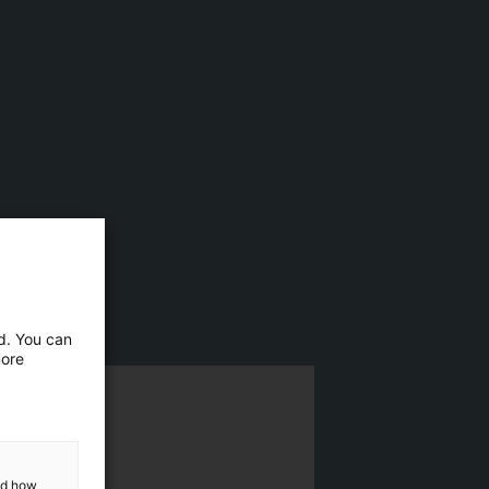
ed. You can
more
and how