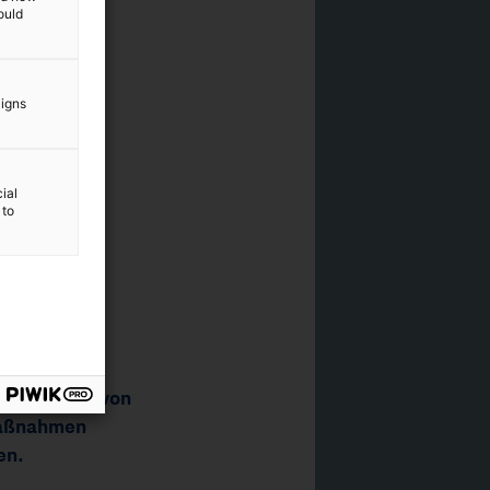
ould
aigns
ial
 to
11
/
14