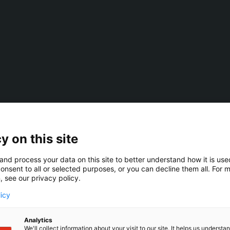
y on this site
and process your data on this site to better understand how it is us
onsent to all or selected purposes, or you can decline them all. For 
, see our privacy policy.
licy
VORAUS IN ORDNUNG SEIN
Analytics
We'll collect information about your visit to our site. It helps us underst