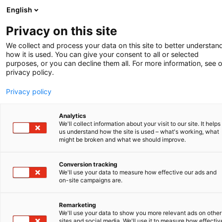
English
Privacy on this site
We collect and process your data on this site to better understan
how it is used. You can give your consent to all or selected
purposes, or you can decline them all. For more information, see 
privacy policy.
Privacy policy
Analytics
We'll collect information about your visit to our site. It helps
us understand how the site is used – what's working, what
might be broken and what we should improve.
Conversion tracking
FÜNF MÖGLICHKEITEN
We'll use your data to measure how effective our ads and
ZUM UMGANG MIT
on-site campaigns are.
RECHTEN DRITTER
Remarketing
We'll use your data to show you more relevant ads on other
sites and social media. We'll use it to measure how effectiv