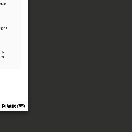
ould
aigns
ial
 to