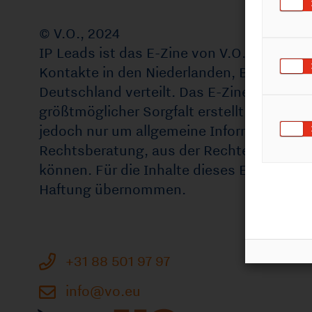
größtmöglicher Sorgfalt erstellt. Es handelt sich
jedoch nur um allgemeine Informationen, keine
Rechtsberatung, aus der Rechte abgeleitet werden
können. Für die Inhalte dieses E-Zine wird keine
Haftung übernommen.
+31
88 501 97 97
info@vo.eu