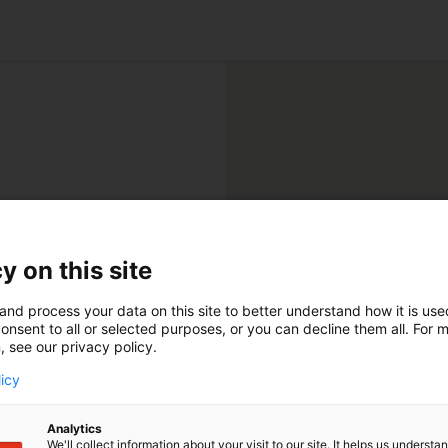
Über V.O.
V.O. ist eine große Kanzlei auf dem Gebiet d
y on this site
gewerblichen Rechtsschutzes in Europa. Me
siebzig Anwälte unterstützen die Mandanten
den Wert ihres geistigen Eigentums zu maxi
and process your data on this site to better understand how it is us
onsent to all or selected purposes, or you can decline them all. For 
, see our privacy policy.
Folgen Sie uns auf:
licy
Analytics
We'll collect information about your visit to our site. It helps us underst