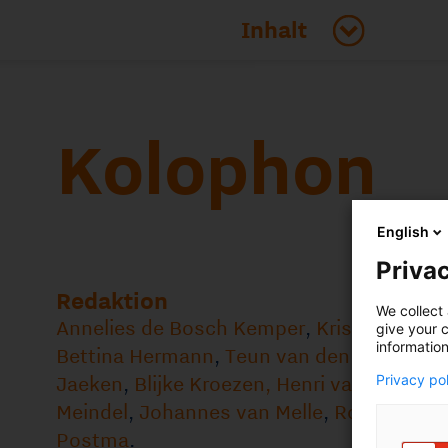
Kolophon
Redaktion
English
Annelies de Bosch Kemper
,
Kristel Van den Broeck,
Privac
Bettina Hermann
,
Teun van den Heuvel
,
Annemie
Jaeken
,
Blijke Kroezen,
Henri van Kalkeren
,
Claudia
Meindel
,
Johannes van Melle
,
Rob van Niele
,
Sjoerd
We collect 
Postma
.
give your c
information
© V.O., 2024
Privacy po
IP Leads ist das E-Zine von V.O. und wird an die
Kontakte in den Niederlanden, Belgien und
Deutschland verteilt. Das E-Zine wurde mit