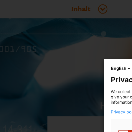
English
Privac
We collect 
give your c
information
Einblick
Privacy po
Forschun