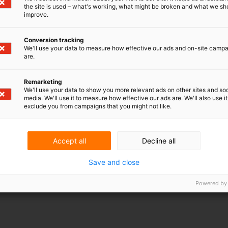
gischem
the site is used – what's working, what might be broken and what we sh
improve.
ht vor und
Conversion tracking
We'll use your data to measure how effective our ads and on-site camp
are.
1. Juni 2023
Remarketing
We'll use your data to show you more relevant ads on other sites and soc
media. We'll use it to measure how effective our ads are. We'll also use it
exclude you from campaigns that you might not like.
ine Bestimmung im Patentrecht, die es
hung und Entwicklung (FuE) an
Accept all
Decline all
rchzuführen, ohne die Rechte des
 In Belgien war das Forschungsprivileg
Save and close
r umfassendsten in Europa.
Powered by
ndlungen zu wissenschaftlichen Zwecken ab und ließ
n, die von Patentverletzungen ausgenommen
die Forschungsausnahme in Belgien an die des