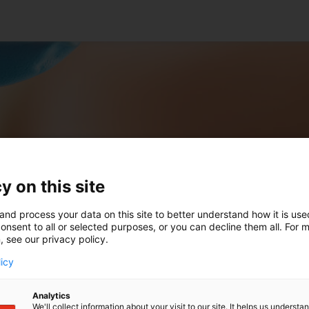
y on this site
and process your data on this site to better understand how it is us
onsent to all or selected purposes, or you can decline them all. For 
, see our privacy policy.
licy
gsausnahmen
Analytics
We'll collect information about your visit to our site. It helps us underst