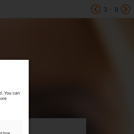
3
-
8
ed. You can
more
and how