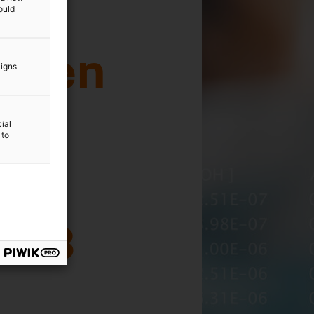
ould
aigns
ial
 to