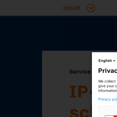
Service
English
IP-Landsc
Privac
schneller 
We collect 
give your c
information
Patentinf
Privacy po