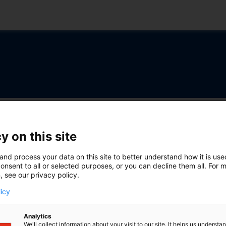
haften:
y on this site
Einblick in
and process your data on this site to better understand how it is us
onsent to all or selected purposes, or you can decline them all. For 
, see our privacy policy.
ormationen
licy
Analytics
We'll collect information about your visit to our site. It helps us underst