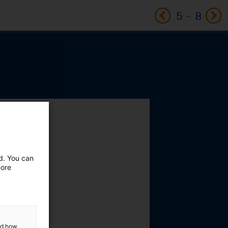
5
-
8
ed. You can
more
and how