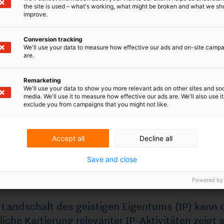
the site is used – what's working, what might be broken and what we sh
der ein neues Verfahren entwickeln, ist
improve.
 Aktivitäten der Konkurrenz zu haben.
er Wettbewerber in die Quere kommen,
Conversion tracking
öglich wissen. Auf diese Weise können Sie
We'll use your data to measure how effective our ads and on-site camp
are.
rategische Entscheidungen treffen und das
Remarketing
We'll use your data to show you more relevant ads on other sites and soc
media. We'll use it to measure how effective our ads are. We'll also use it
 geistigen Eigentums (IP) kann dann helfen.
exclude you from campaigns that you might not like.
elevanter IP-Aktivitäten zeigt sie auf einen Blick,
entrieren und wo die Chancen auf dem Markt
Grunde endlos. So kann beispielsweise untersucht
Accept all
Decline all
timmten Bereichen tätig sind, welche
ngewandt werden und ob es eine starke
Save and close
gibt. Aber auch, ob in einem interessanten
meldet wurden und wie die Entwicklung im Laufe
Powered by
icht
liegt, recherchiert der