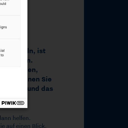
ould
aigns
ial
 to