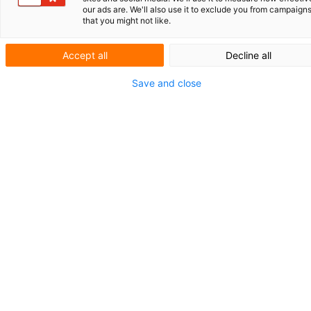
our ads are. We'll also use it to exclude you from campaign
that you might not like.
Mehr lesen
Accept all
Decline all
Save and close
V.O. begrüßt neuen Auszubildenden zum
Marken- und Designanwalt
Seit Juli arbeitet Ole von Meijenfeldt als
Referendar für Marken- und
Geschmacksmusterrecht in unserem Büro in
Den Haag.
Mehr lesen
Rumänien tritt dem EPG am 1. September
bei
Nach der Unterzeichnung des EPG-