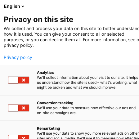
English
-
Privacy on this site
We collect and process your data on this site to better understan
Kurznachrichten
how it is used. You can give your consent to all or selected
purposes, or you can decline them all. For more information, see 
privacy policy.
Privacy policy
Analytics
We'll collect information about your visit to our site. It helps
us understand how the site is used – what's working, what
might be broken and what we should improve.
Anerkennungen durch IP Stars und Who's
Who Legal
Conversion tracking
Wir sind erneut stolz auf unsere jüngsten
We'll use your data to measure how effective our ads and
Anerkennungen durch IP STARS (Managing IP)
on-site campaigns are.
als Tier 1-Kanzlei und für Belgien als Tier 2-
Kanzlei. Und eine Tier 3-Liste für die Verfolgung
Remarketing
von Markenrechten.
We'll use your data to show you more relevant ads on other
sites and social media. We'll use it to measure how effectiv