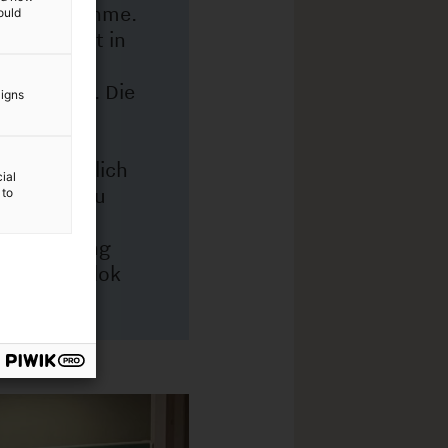
ould
aigns
ial
 to