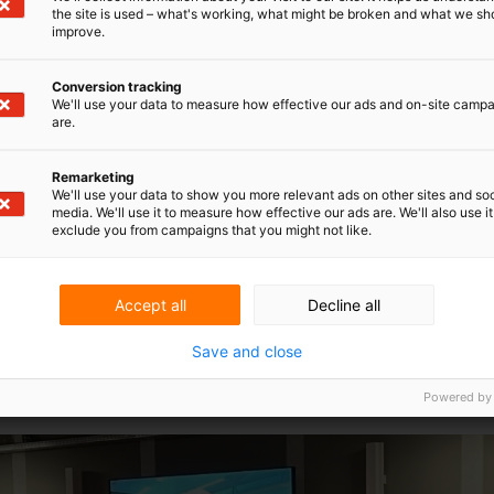
 Ausnahmen werden weltweit unterschiedlich
the site is used – what's working, what might be broken and what we sh
improve.
iten darüber führt, welche Aktivitäten genau
ird der Umfang beider Ausnahmen vom
der Grundlage der neuesten Rechtsprechung
Conversion tracking
ederländische Situation wurde von Martin Klok
We'll use your data to measure how effective our ads and on-site camp
en (Pinsent Masons) verfasst.
are.
Remarketing
We'll use your data to show you more relevant ads on other sites and soc
media. We'll use it to measure how effective our ads are. We'll also use it
exclude you from campaigns that you might not like.
Accept all
Decline all
Save and close
Powered by