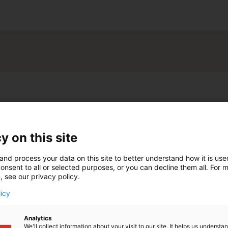
Bolar Exemptions
y on this site
PI Law das Buch
Experimental Use and Bolar
 veröffentlicht. Dabei handelt es sich um einen
esetzgeber, Anwälte und Unternehmen über den
and process your data on this site to better understand how it is us
inblick auf zwei wichtige Ausnahmen: die
onsent to all or selected purposes, or you can decline them all. For 
m Versuchsgebrauch und die Bolar-Ausnahme.
, see our privacy policy.
 die Anmeldung zu Versuchszwecken nicht in
licy
fällt, geht auf die Rechtsprechung des 19.
her weltweit Bestandteil des Patentrechts. Die
0er Jahren eingeführt und erlaubt die
Analytics
scher Varianten von Arzneimitteln unter
We'll collect information about your visit to our site. It helps us underst