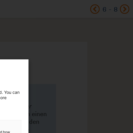
6
-
8
ed. You can
more
and how