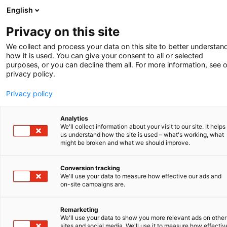
English
-
Privacy on this site
SPALTE
We collect and process your data on this site to better understan
how it is used. You can give your consent to all or selected
purposes, or you can decline them all. For more information, see 
privacy policy.
Privacy policy
Analytics
We'll collect information about your visit to our site. It helps
DIE ROLLE VON
us understand how the site is used – what's working, what
PATENTEN
BEI
might be broken and what we should improve.
SPIELZEUG
Conversion tracking
Während dieser Newsletter versandt wird,
We'll use your data to measure how effective our ads and
on-site campaigns are.
bereiten sich Kinder auf der ganzen Welt auf
die Weihnachtszeit vor. In den Niederlanden
und Belgien verfolgen wir aufmerksam die
Remarketing
We'll use your data to show you more relevant ads on other
Sinterklaas-Nachrichten, während sich die
sites and social media. We'll use it to measure how effectiv