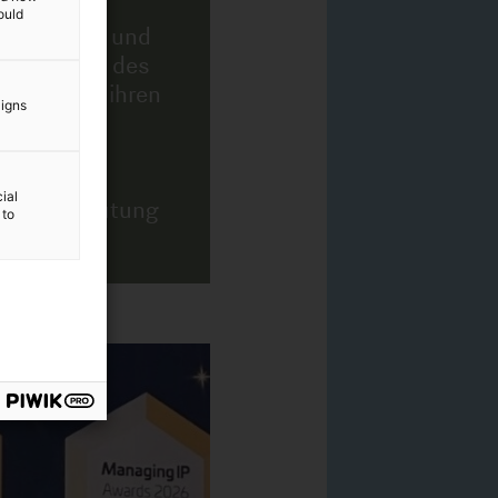
ould
aigns
ial
 to