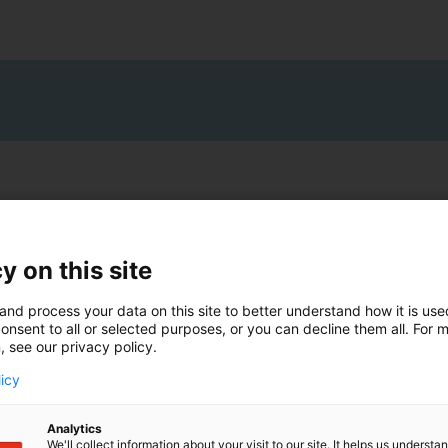
y on this site
n Seite der V.O.-Website ist möglicherweise
it einiger Zeit um eine neue Rubrik erweitert
and process your data on this site to better understand how it is us
eser Ergänzung reagiert die Website auf den
onsent to all or selected purposes, or you can decline them all. For 
 einheitlichen Erläuterungen komplexer
, see our privacy policy.
entrecht. In dieser Rubrik werden aktuelle und
 des Europäischen Patentamts (EPA) und des
licy
fied Patent Court, UPC) vorgestellt und in ihren
Analytics
We'll collect information about your visit to our site. It helps us underst