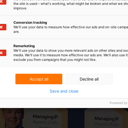
nicht nur, die betreffenden Entscheidungen
the site is used – what's working, what might be broken and what we sh
 Einblicke in deren weitergehende Bedeutung
improve.
ie Praxis zu geben.
Conversion tracking
We'll use your data to measure how effective our ads and on-site camp
are.
Remarketing
We'll use your data to show you more relevant ads on other sites and soc
media. We'll use it to measure how effective our ads are. We'll also use it
exclude you from campaigns that you might not like.
Accept all
Decline all
Save and close
Powered by