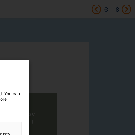
6
-
8
ed. You can
more
and how