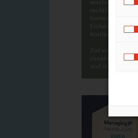
Ziel von
Case Law Clarity
ist es 
zusammenzufassen, sondern auch
und mögliche Auswirkungen auf d