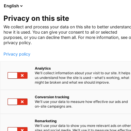
English
Privacy on this site
KORT NIEUWS
We collect and process your data on this site to better understan
how it is used. You can give your consent to all or selected
Nieuwe editie
Visser’s Annotated
purposes, or you can decline them all. For more information, see 
privacy policy.
European Patent Convention
Het boek
Visser’s Annotated European
Privacy policy
Patent Convention
is een toonaangevend en
veelgebruikt commentaar op het Europees
Analytics
Octrooiverdrag (EOV) en een bestseller
We'll collect information about your visit to our site. It helps
binnen het Europese octrooirecht. De editie
us understand how the site is used – what's working, what
van 2025 is de enige gezaghebbende
might be broken and what we should improve.
Engelstalige gids die artikel voor artikel het
EOV, de uitvoeringsregelingen en relevante
Conversion tracking
rechtspraak toelicht. Sinds de eerste uitgave
We'll use your data to measure how effective our ads and
on-site campaigns are.
in 1994 biedt het waardevolle inzichten voor
een succesvolle praktijkvoering voor het
Europees Octrooibureau (EOB). Het EOB zelf
Remarketing
We'll use your data to show you more relevant ads on other
beveelt dit boek aan als eerste keuze in de
sites and social media. We'll use it to measure how effectiv