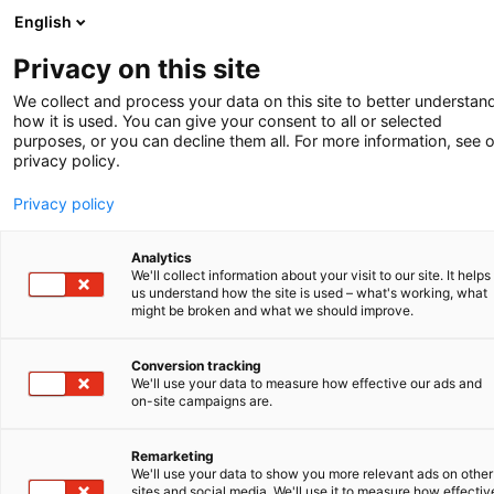
English
-
Privacy on this site
We collect and process your data on this site to better understan
how it is used. You can give your consent to all or selected
purposes, or you can decline them all. For more information, see 
privacy policy.
Privacy policy
Analytics
We'll collect information about your visit to our site. It helps
us understand how the site is used – what's working, what
might be broken and what we should improve.
Conversion tracking
We'll use your data to measure how effective our ads and
on-site campaigns are.
KUNDE IM SCHEINWERFERLICHT
Ampelmann:
Remarketing
We'll use your data to show you more relevant ads on other
sites and social media. We'll use it to measure how effectiv