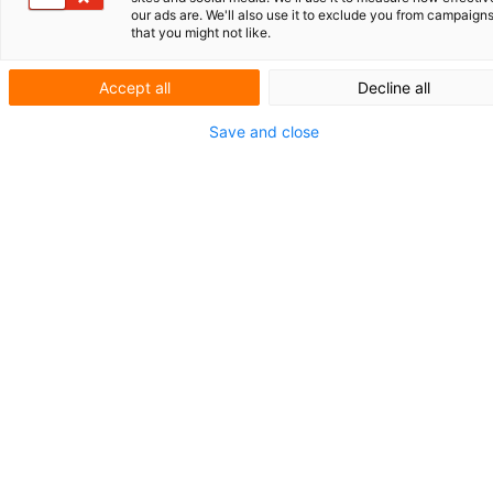
Sichere
our ads are. We'll also use it to exclude you from campaign
Seeüberquerungen
that you might not like.
Accept all
Decline all
Ampelmann entwickelt Lösungen und
Dienstleistungen, die Menschen - im wahrsten
Save and close
Sinne des Wortes - eine sichere Überfahrt auf
See ermöglichen. Von Stegen, die Schiffe mit
Windkraftanlagen verbinden, bis hin zu
Drohnen, die Teile in 150 Metern Höhe
ausliefern. Wir sprachen mit Nick de Lange,
Innovationsmanager für Projekte bei
Ampelmann.
Ampelmann wurde aus einem Problem
heraus geboren: Wie erreicht man eine
Windturbine von einem hängenden Schiff
aus? Während einer Offshore-
Windkonferenz in Berlin im Jahr 2002
hatten die Gründer die Idee einer