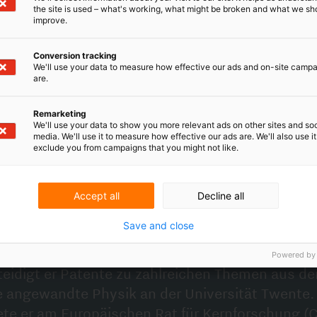
.
the site is used – what's working, what might be broken and what we sh
improve.
Conversion tracking
r bei V.O.
We'll use your data to measure how effective our ads and on-site camp
are.
de
Rutger Timmer
zum Partner bei V.O. ernannt.
 unserer Kanzlei tätig. In dieser Funktion
Remarketing
te zu zahlreichen Themen aus der Physik. Rutger
We'll use your data to show you more relevant ads on other sites and soc
media. We'll use it to measure how effective our ads are. We'll also use it
sik an der Universität Twente. Während seines
exclude you from campaigns that you might not like.
ischen Rat für Kernforschung (CERN). Er machte
Institut für subatomare Physik (NIKHEF) und
m- und Molekularphysik (AMOLF) in Amsterdam.
Accept all
Decline all
chlich in den Bereichen Optik, physikalische
Save and close
Powered by
nd
er Kollege und Partner Mark Einerhand. Marks Tod
ment an, als er 1998 bei V.O. eintrat, leistete er