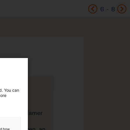
6
-
8
ed. You can
more
and how