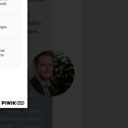
ould
aigns
ial
 to