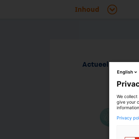
Actueel
English
Privac
We collect 
give your c
information
Privacy po