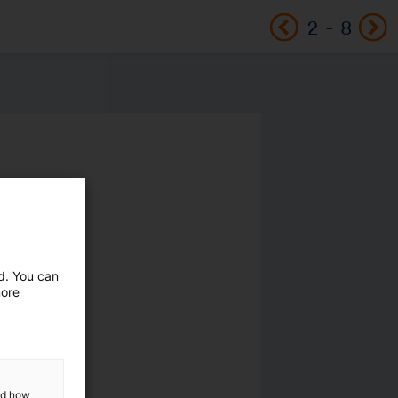
2
-
8
ed. You can
more
and how