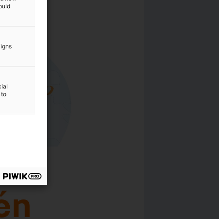
ould
aigns
ial
 to