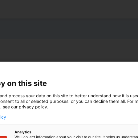
y on this site
and process your data on this site to better understand how it is us
onsent to all or selected purposes, or you can decline them all. For 
, see our privacy policy.
licy
Analytics
We'll collect information about your visit to our site. It helps us underst