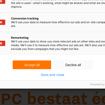
the site is used – what's working, what might be broken and what we sh
improve.
Conversion tracking
We'll use your data to measure how effective our ads and on-site camp
are.
Remarketing
estaat één
We'll use your data to show you more relevant ads on other sites and soc
media. We'll use it to measure how effective our ads are. We'll also use it
exclude you from campaigns that you might not like.
C) is een nieuw Europees gerechtshof dat
Accept all
Decline all
igeschillen. Het heeft momenteel
Save and close
nden, en Roemenië zal zich per 1
ansluiten. De start op 1 juni 2023 is een
Powered by
dschap van Intellectueel Eigendomsrecht.
eerste jaar van het UPC?