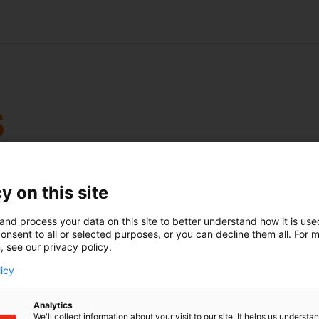
Op naar de finale
De innovatiecompetities die momenteel aan
y on this site
de Nederlandse technische universiteiten
worden gehouden, naderen hun spannende
and process your data on this site to better understand how it is us
grand finales.
onsent to all or selected purposes, or you can decline them all. For 
, see our privacy policy.
licy
Lees verder
Analytics
We'll collect information about your visit to our site. It helps us underst