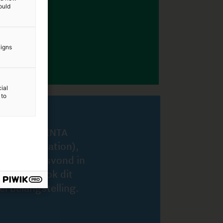
ould
aigns
ial
 to