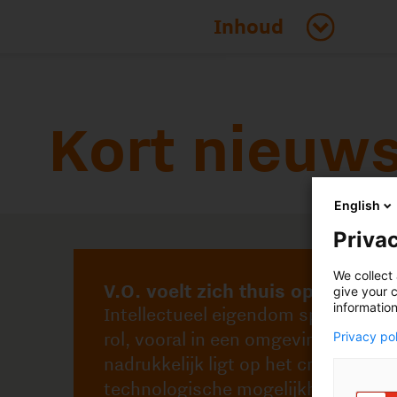
Kort nieuws
English
V.O. voelt zich thuis op de TU/e Campus
Intellectueel eigendom speelt een belangrijke
Privac
rol, vooral in een omgeving waar het accent zo
nadrukkelijk ligt op het creëren van
We collect 
technologische mogelijkheden en
give your c
information
oplossingen.
Privacy po
Lees verder