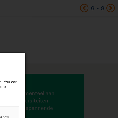
6
-
8
ed. You can
more
and how