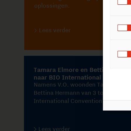
Tamara Elmore en Bettina Hermann
naar BIO International Convention
Namens V.O. woonden Tamara Elmore en
Bettina Hermann van 3 tot 6 juni 2024 de BIO
International Convention bij in San Diego.
Lees verder