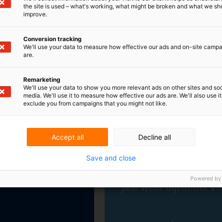
the site is used – what's working, what might be broken and what we sh
improve.
Deelname aan INTA 2024
Conversion tracking
De jaarlijkse conferentie van de INTA
We'll use your data to measure how effective our ads and on-site camp
(International Trademark Association),
are.
die van 18 tot 22 mei 2024 plaatsvond in
het Amerikaanse Atlanta, trok ook dit
Remarketing
jaar weer bijzonder veel belangstelling.
We'll use your data to show you more relevant ads on other sites and soc
media. We'll use it to measure how effective our ads are. We'll also use it
exclude you from campaigns that you might not like.
Lees verder
Accept all
Decline all
Save and close
Powered by