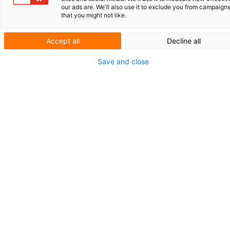
Let op uw taal in
our ads are. We'll also use it to exclude you from campaign
that you might not like.
octrooiprocedures
Accept all
Decline all
Save and close
In veel situaties kan het octrooirecht
vereisen dat er vertalingen worden gemaakt
bijvoorbeeld van octrooien of van
documenten over de stand van de techniek.
Onder meer door de komst van het unitair
octrooi (unified patent) zijn er nieuwe
vertaalvereisten bij gekomen. Hierbij is het
opvallend dat computervertalingen
uitdrukkelijk niet zijn toegestaan. Het is
goed om u hiervan bewust te zijn.