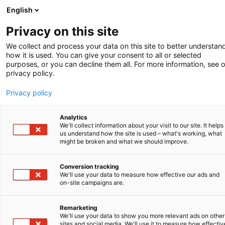
English
-
Privacy on this site
We collect and process your data on this site to better understan
how it is used. You can give your consent to all or selected
purposes, or you can decline them all. For more information, see 
privacy policy.
Privacy policy
Analytics
We'll collect information about your visit to our site. It helps
us understand how the site is used – what's working, what
might be broken and what we should improve.
Conversion tracking
We'll use your data to measure how effective our ads and
on-site campaigns are.
Inzicht
Remarketing
We'll use your data to show you more relevant ads on other
sites and social media. We'll use it to measure how effectiv